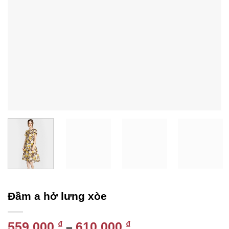
Đầm a hở lưng xòe
559,000
₫
610,000
₫
–