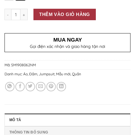
Số lượng
THÊM VÀO GIỎ HÀNG
MUA NGAY
Gọi điện xác nhận và giao hàng tận nơi
Mã:
SM1908062NM
Danh mục:
Áo
,
Đầm
,
Jumpsuit
,
Mẫu mới
,
Quần
MÔ TẢ
THÔNG TIN BỔ SUNG