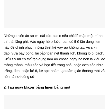
Những chiếc áo sơ mi cài cúc basic nếu chỉ để mặc một mình
thì thật lãng phí. Vào ngày hè oi bức, bạn có thể tận dụng item
này để chinh phục những thiết kế váy áo không tay, vừa kín
đáo, vừa bay bổng, lại bảo toàn nét thanh lịch, không lo bí bách.
Kiểu sơ mi có thể tận dụng làm áo khoác ngày hè nên là kiểu áo
mỏng mảnh, màu sắc và họa tiết trang nhã, hoặc đơn sắc như
trắng, đen, hoặc kẻ ô, kẻ sọc nhằm tạo cảm giác thoáng mát và
nền nã nơi công sở.
2. Tậu ngay blazer bằng linen bằng mốt