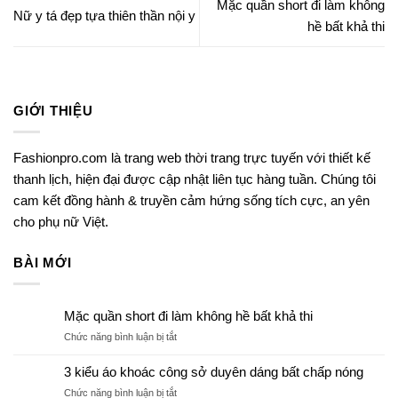
Mặc quần short đi làm không
Nữ y tá đẹp tựa thiên thần nội y
hề bất khả thi
GIỚI THIỆU
Fashionpro.com là trang web thời trang trực tuyến với thiết kế
thanh lịch, hiện đại được cập nhật liên tục hàng tuần. Chúng tôi
cam kết đồng hành & truyền cảm hứng sống tích cực, an yên
cho phụ nữ Việt.
BÀI MỚI
Mặc quần short đi làm không hề bất khả thi
ở
Chức năng bình luận bị tắt
Mặc
quần
3 kiểu áo khoác công sở duyên dáng bất chấp nóng
short
ở
Chức năng bình luận bị tắt
đi