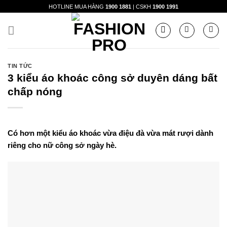
Skip
HOTLINE MUA HÀNG
1900 1881
| CSKH
1900 1991
to
content
TIN TỨC
3 kiểu áo khoác công sở duyên dáng bất
chấp nóng
Có hơn một kiểu áo khoác vừa điệu đà vừa mát rượi dành
riêng cho nữ công sở ngày hè.