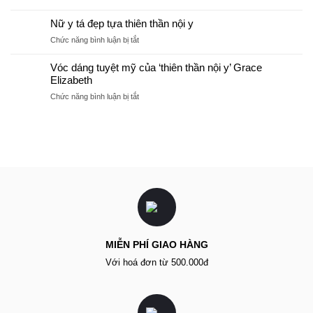
3
làm
kiểu
Nữ y tá đẹp tựa thiên thần nội y
không
áo
hề
ở
Chức năng bình luận bị tắt
khoác
bất
Nữ
công
khả
y
Vóc dáng tuyệt mỹ của ‘thiên thần nội y’ Grace
sở
thi
tá
Elizabeth
duyên
đẹp
dáng
ở
Chức năng bình luận bị tắt
tựa
bất
Vóc
thiên
chấp
dáng
thần
nóng
tuyệt
nội
mỹ
y
của
‘thiên
thần
nội
y’
Grace
Elizabeth
MIỄN PHÍ GIAO HÀNG
Với hoá đơn từ 500.000đ